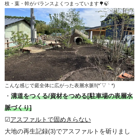
枝・葉・幹がバランスよくつまっています🌳🍃
こんな感じで庭全体に広がった表層水脈‼(*´▽｀*)
・
溝道をつくる/資材をつめる
[駐車場の表層水
脈づくり]
☑
アスファルトで固めきらない
大地の再生記録(3)でアスファルトを斫りまし