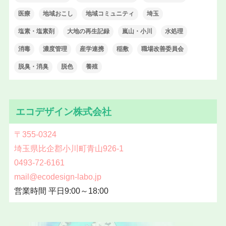
医療
地域おこし
地域コミュニティ
埼玉
塩素・塩素剤
大地の再生記録
嵐山・小川
水処理
消毒
濃度管理
産学連携
稲敷
職場改善委員会
脱臭・消臭
脱色
養殖
エコデザイン株式会社
〒355-0324
埼玉県比企郡小川町青山926-1
0493-72-6161
mail@ecodesign-labo.jp
営業時間 平日9:00～18:00