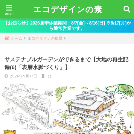
エコデザインの素
【お知らせ】2026夏季休業期間：8/7[金]～8/16[日] ※8/17[月]か
ら通常営業です。
ホーム
エコデザインの風景
サステナブルガーデンができるまで【大地の再生記
録(6)「表層水脈づくり」】
2024年9月17日
1分