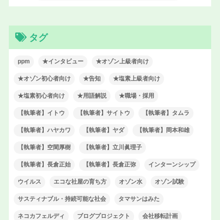
タグ
ppm
★インタビュー
★オゾン上級者向け
★オゾン初心者向け
★告知
★塩素上級者向け
★塩素初心者向け
★用語解説
★職場・採用
【執筆者】イトウ
【執筆者】サイトウ
【執筆者】タムラ
【執筆者】ハヤカワ
【執筆者】ヤダ
【執筆者】岡本和雄
【執筆者】空閑厚樹
【執筆者】立川眞理子
【執筆者】長倉正始
【執筆者】長倉正弥
インターンシップ
ウイルス
エコな社屋の育ち方
オゾン水
オゾン試験
サスティナブル・持続可能な社会
タマサンはみた
ネコカフェルディ
ブログプロジェクト
会社移転計画