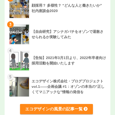
顔採用？ 多様性？ “どんな人と働きたいか”
社内座談会2020
3
【自由研究】アシナガバチをオゾンで退散さ
せられるか実験してみた
4
【告知】2021年3月1日より、2022年卒者向け
採用活動を開始いたします
5
エコデザイン株式会社・ブログプロジェクト
vol.1——企画会議 #1：オゾンの本当の“正し
くてマニアックな”情報の発信を
エコデザインの風景の記事一覧